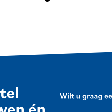
tel
Wilt u graag e
wen én