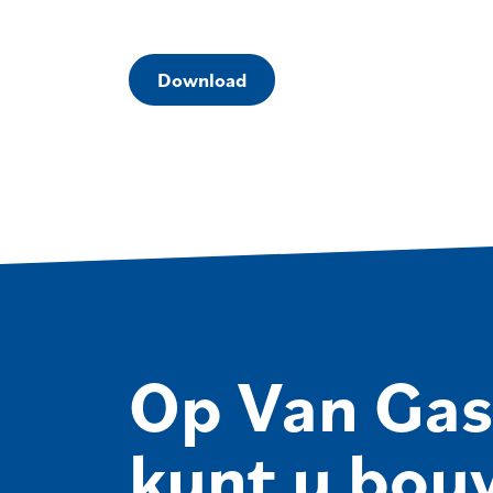
Download
Op Van Gas
kunt u bou