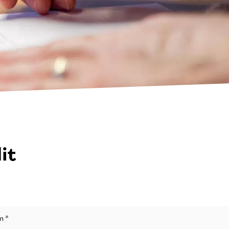
it
m *