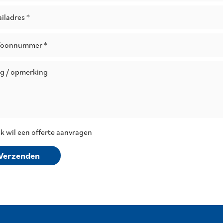
iladres *
foonnummer *
/ opmerking
 ik wil een offerte aanvragen
Verzenden