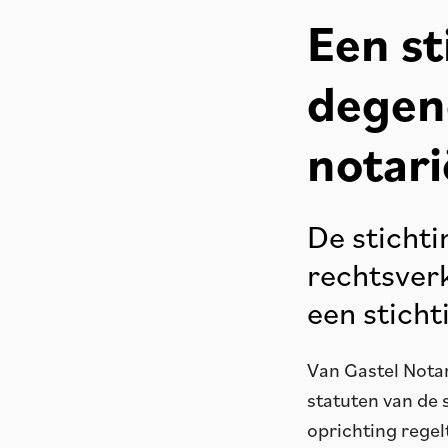
Een st
degene
notari
De stichti
rechtsver
een stich
Van Gastel Notar
statuten van de 
oprichting regel