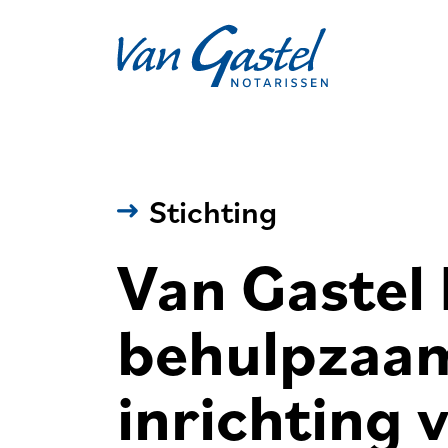
Navigation
Stichting
Van Gastel 
behulpzaam 
inrichting 