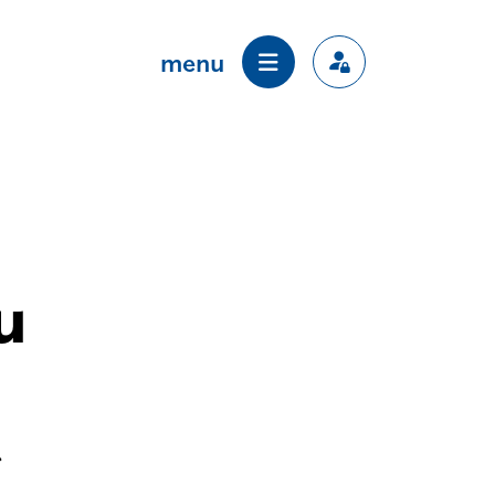
menu
u
r