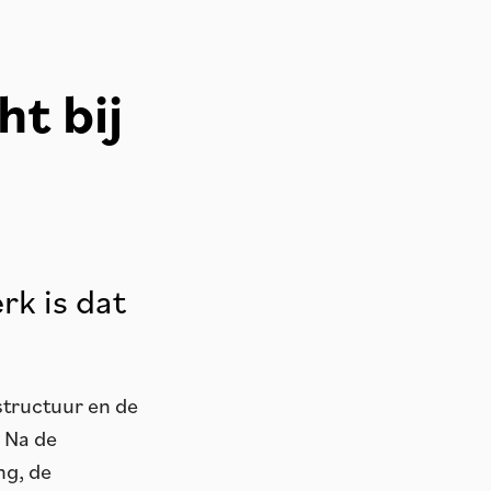
ht bij
k is dat
structuur en de
. Na de
ng, de