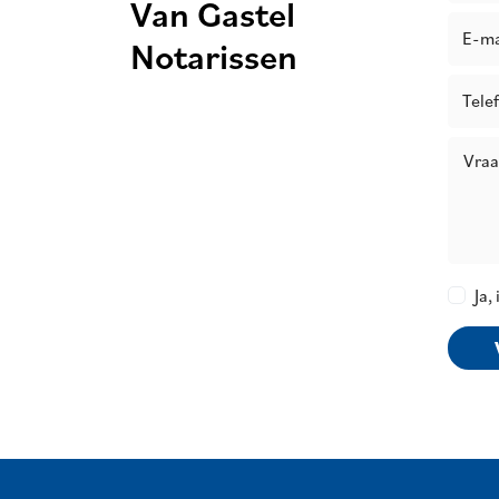
Van Gastel
E-ma
Notarissen
Tele
Vraag 
Ja,