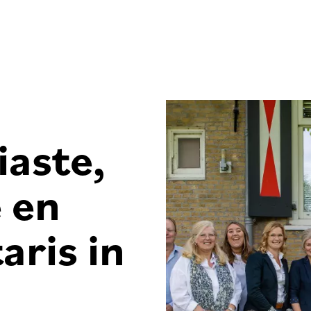
iaste,
 en
aris in