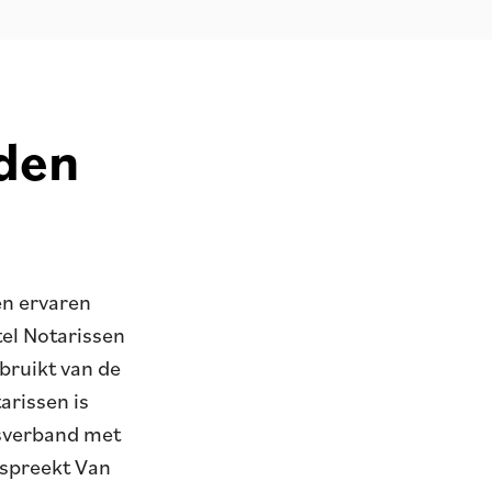
eden
en ervaren
el Notarissen
bruikt van de
rissen is
gsverband met
spreekt Van