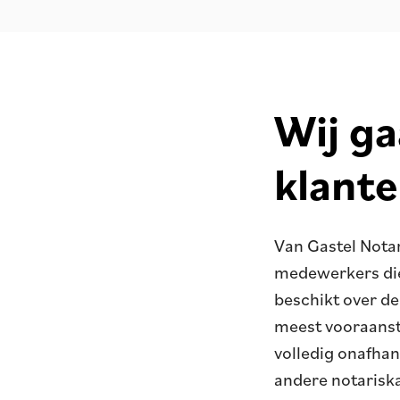
Wij g
klant
Van Gastel Nota
medewerkers die
beschikt over d
meest vooraanst
volledig onafha
andere notarisk