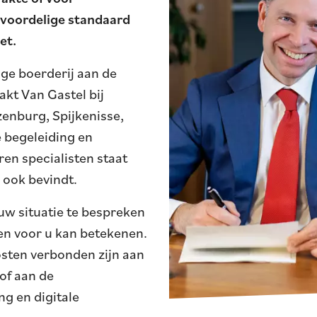
voordelige standaard
et.
ige boerderij aan de
kt Van Gastel bij
ozenburg,
Spijkenisse
,
 begeleiding en
en specialisten staat
 ook bevindt.
w situatie te bespreken
en voor u kan betekenen.
sten verbonden zijn aan
of aan de
g en digitale