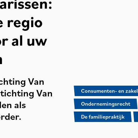
arissen:
e regio
r al uw
n
ichting Van
Stichting Van
Consumenten- en zakel
en als
Ondernemingsrecht
rder.
De familiepraktijk